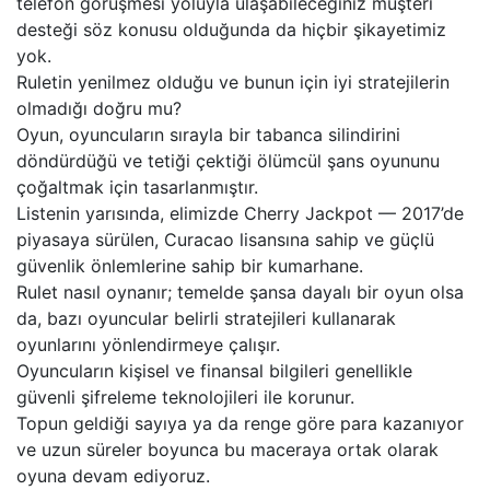
telefon görüşmesi yoluyla ulaşabileceğiniz müşteri
desteği söz konusu olduğunda da hiçbir şikayetimiz
yok.
Ruletin yenilmez olduğu ve bunun için iyi stratejilerin
olmadığı doğru mu?
Oyun, oyuncuların sırayla bir tabanca silindirini
döndürdüğü ve tetiği çektiği ölümcül şans oyununu
çoğaltmak için tasarlanmıştır.
Listenin yarısında, elimizde Cherry Jackpot — 2017’de
piyasaya sürülen, Curacao lisansına sahip ve güçlü
güvenlik önlemlerine sahip bir kumarhane.
Rulet nasıl oynanır; temelde şansa dayalı bir oyun olsa
da, bazı oyuncular belirli stratejileri kullanarak
oyunlarını yönlendirmeye çalışır.
Oyuncuların kişisel ve finansal bilgileri genellikle
güvenli şifreleme teknolojileri ile korunur.
Topun geldiği sayıya ya da renge göre para kazanıyor
ve uzun süreler boyunca bu maceraya ortak olarak
oyuna devam ediyoruz.