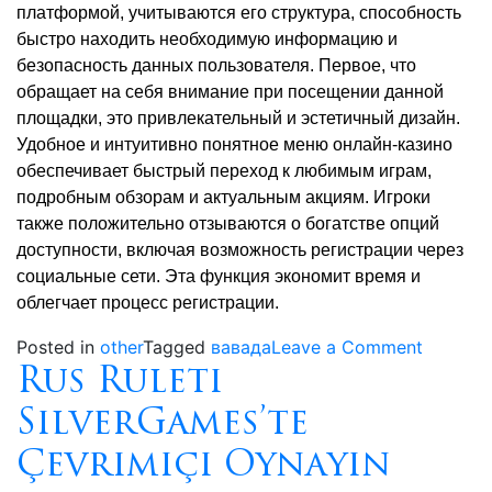
платформой, учитываются его структура, способность
быстро находить необходимую информацию и
безопасность данных пользователя. Первое, что
обращает на себя внимание при посещении данной
площадки, это привлекательный и эстетичный дизайн.
Удобное и интуитивно понятное меню онлайн-казино
обеспечивает быстрый переход к любимым играм,
подробным обзорам и актуальным акциям. Игроки
также положительно отзываются о богатстве опций
доступности, включая возможность регистрации через
социальные сети. Эта функция экономит время и
облегчает процесс регистрации.
on
Posted in
other
Tagged
вавада
Leave a Comment
Rus Ruleti
Официа
сайт
SilverGames’te
онлайн
Çevrimiçi Oynayın ️
казино
Vavada: