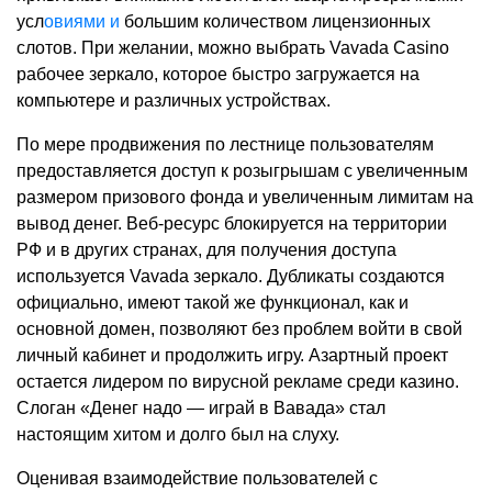
усл
овиями и
большим количеством лицензионных
слотов. При желании, можно выбрать Vavada Casino
рабочее зеркало, которое быстро загружается на
компьютере и различных устройствах.
По мере продвижения по лестнице пользователям
предоставляется доступ к розыгрышам с увеличенным
размером призового фонда и увеличенным лимитам на
вывод денег. Веб-ресурс блокируется на территории
РФ и в других странах, для получения доступа
используется Vavada зеркало. Дубликаты создаются
официально, имеют такой же функционал, как и
основной домен, позволяют без проблем войти в свой
личный кабинет и продолжить игру. Азартный проект
остается лидером по вирусной рекламе среди казино.
Слоган «Денег надо — играй в Вавада» стал
настоящим хитом и долго был на слуху.
Оценивая взаимодействие пользователей с