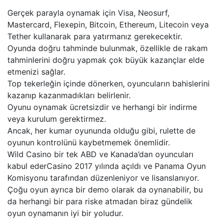
Gerçek parayla oynamak için Visa, Neosurf,
Mastercard, Flexepin, Bitcoin, Ethereum, Litecoin veya
Tether kullanarak para yatırmanız gerekecektir.
Oyunda doğru tahminde bulunmak, özellikle de rakam
tahminlerini doğru yapmak çok büyük kazançlar elde
etmenizi sağlar.
Top tekerleğin içinde dönerken, oyuncuların bahislerini
kazanıp kazanmadıkları belirlenir.
Oyunu oynamak ücretsizdir ve herhangi bir indirme
veya kurulum gerektirmez.
Ancak, her kumar oyununda olduğu gibi, rulette de
oyunun kontrolünü kaybetmemek önemlidir.
Wild Casino bir tek ABD ve Kanada’dan oyuncuları
kabul ederCasino 2017 yılında açıldı ve Panama Oyun
Komisyonu tarafından düzenleniyor ve lisanslanıyor.
Çoğu oyun ayrıca bir demo olarak da oynanabilir, bu
da herhangi bir para riske atmadan biraz gündelik
oyun oynamanın iyi bir yoludur.