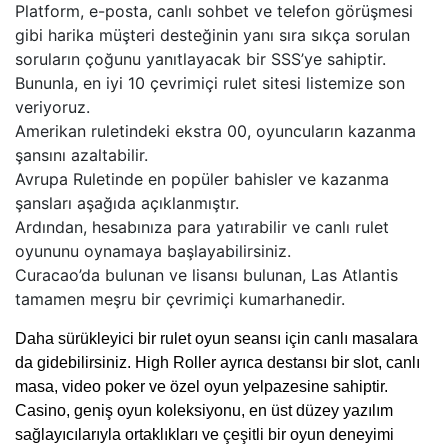
Platform, e-posta, canlı sohbet ve telefon görüşmesi
gibi harika müşteri desteğinin yanı sıra sıkça sorulan
soruların çoğunu yanıtlayacak bir SSS’ye sahiptir.
Bununla, en iyi 10 çevrimiçi rulet sitesi listemize son
veriyoruz.
Amerikan ruletindeki ekstra 00, oyuncuların kazanma
şansını azaltabilir.
Avrupa Ruletinde en popüler bahisler ve kazanma
şansları aşağıda açıklanmıştır.
Ardından, hesabınıza para yatırabilir ve canlı rulet
oyununu oynamaya başlayabilirsiniz.
Curacao’da bulunan ve lisansı bulunan, Las Atlantis
tamamen meşru bir çevrimiçi kumarhanedir.
Daha sürükleyici bir rulet oyun seansı için canlı masalara
da gidebilirsiniz. High Roller ayrıca destansı bir slot, canlı
masa, video poker ve özel oyun yelpazesine sahiptir.
Casino, geniş oyun koleksiyonu, en üst düzey yazılım
sağlayıcılarıyla ortaklıkları ve çeşitli bir oyun deneyimi