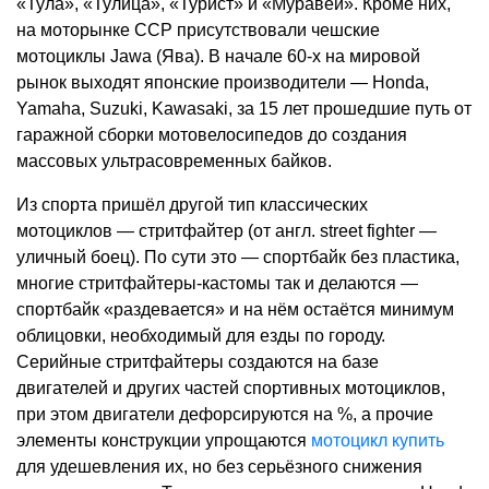
«Тула», «Тулица», «Турист» и «Муравей». Кроме них,
на моторынке ССР присутствовали чешские
мотоциклы Jawa (Ява). В начале 60-х на мировой
рынок выходят японские производители — Honda,
Yamaha, Suzuki, Kawasaki, за 15 лет прошедшие путь от
гаражной сборки мотовелосипедов до создания
массовых ультрасовременных байков.
Из спорта пришёл другой тип классических
мотоциклов — стритфайтер (от англ. street fighter —
уличный боец). По сути это — спортбайк без пластика,
многие стритфайтеры-кастомы так и делаются —
спортбайк «раздевается» и на нём остаётся минимум
облицовки, необходимый для езды по городу.
Серийные стритфайтеры создаются на базе
двигателей и других частей спортивных мотоциклов,
при этом двигатели дефорсируются на %, а прочие
элементы конструкции упрощаются
мотоцикл купить
для удешевления их, но без серьёзного снижения