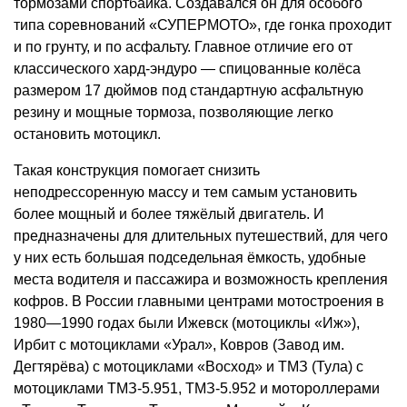
тормозами спортбайка. Создавался он для особого
типа соревнований «СУПЕРМОТО», где гонка проходит
и по грунту, и по асфальту. Главное отличие его от
классического хард-эндуро — спицованные колёса
размером 17 дюймов под стандартную асфальтную
резину и мощные тормоза, позволяющие легко
остановить мотоцикл.
Такая конструкция помогает снизить
неподрессоренную массу и тем самым установить
более мощный и более тяжёлый двигатель. И
предназначены для длительных путешествий, для чего
у них есть большая подседельная ёмкость, удобные
места водителя и пассажира и возможность крепления
кофров. В России главными центрами мотостроения в
1980—1990 годах были Ижевск (мотоциклы «Иж»),
Ирбит с мотоциклами «Урал», Ковров (Завод им.
Дегтярёва) с мотоциклами «Восход» и ТМЗ (Тула) с
мотоциклами ТМЗ-5.951, ТМЗ-5.952 и мотороллерами