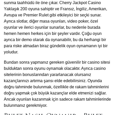
sunma taahhüdü ile öne çıkar. Cherry Jackpot Casino
Yaklaşık 200 oyuna sahiptir ve Fransız, İngiliz, Amerikan,
Avrupa ve Premier Rulet gibi etkileyici bir seçki sunar.
Ayrıca slotlar, diğer masa oyunları, video poker, özel
oyunlar ve ilerici oyunlar sunarlar, bu nedenle burada
hemen hemen herkes için bir şeyler vardır. Çoğu oyun
ayrıca bir demo olarak da oynanabilir, bu da herhangi bir
para riske atmadan biraz gündelik oyun oynamanın iyi bir
yoludur.
Bundan sonra yapmanız gereken güvenilir bir casino sitesi
bulduktan sonra oyunu oynamak olacaktır. Ayrıca casino
sitelerinin bonuslarından yararlanacak olursanız
kazançlarınızı artırma şansı elde edebilirsiniz. Oyunda
doğru tahminde bulunmak, özellikle de rakam tahminlerini
doğru yapmak çok büyük kazançlar elde etmenizi sağlar.
Ancak oyunları kazanmak için sadece rakam tahminlerinde
bulunmanız gerekmiyor.