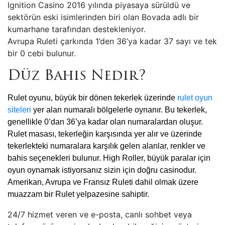
Ignition Casino 2016 yılında piyasaya sürüldü ve
sektörün eski isimlerinden biri olan Bovada adlı bir
kumarhane tarafından destekleniyor.
Avrupa Ruleti çarkında 1’den 36’ya kadar 37 sayı ve tek
bir 0 cebi bulunur.
Düz Bahis Nedir?
Rulet oyunu, büyük bir dönen tekerlek üzerinde
rulet oyun
siteleri
yer alan numaralı bölgelerle oynanır. Bu tekerlek,
genellikle 0’dan 36’ya kadar olan numaralardan oluşur.
Rulet masası, tekerleğin karşısında yer alır ve üzerinde
tekerlekteki numaralara karşılık gelen alanlar, renkler ve
bahis seçenekleri bulunur. High Roller, büyük paralar için
oyun oynamak istiyorsanız sizin için doğru casinodur.
Amerikan, Avrupa ve Fransız Ruleti dahil olmak üzere
muazzam bir Rulet yelpazesine sahiptir.
24/7 hizmet veren ve e-posta, canlı sohbet veya