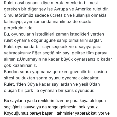
Rulet nasıl oynanır diye merak edenlerin bilmesi
gereken bir diğer şey ise Avrupa ve Amerika ruletidir.
Simülatörümüz sadece ücretsiz ve kullanışlı olmakla
kalmayıp, aynı zamanda inanılmaz derecede
gerçekçidir de.
Bu, oyuncuların istedikleri zaman istedikleri yerden
rulet oynama özgürlüğüne sahip olmalarını sağlar.
Rulet oyununda bir sayı seçecek ve o sayıya para
yatıracaksınız.Eğer seçtiğiniz sayı gelirse tüm parayı
alırsınız.Unutmayın ne kadar büyük oynarsanız o kadar
çok kazanırsınız.
Bundan sonra yapmanız gereken güvenilir bir casino
sitesi bulduktan sonra oyunu oynamak olacaktır.
Rulet, 1’den 36’ya kadar sayılardan ve yeşil 0’dan
oluşan bir çark ile oynanan bir şans oyunudur.
Bu sayıların ya da renklerin üzerine para koyarak topun
seçtiğimiz sayıya ya da renge gelmesini bekliyoruz.
Koyduğumuz parayı başarılı tahminler yaparak katlıyor ve