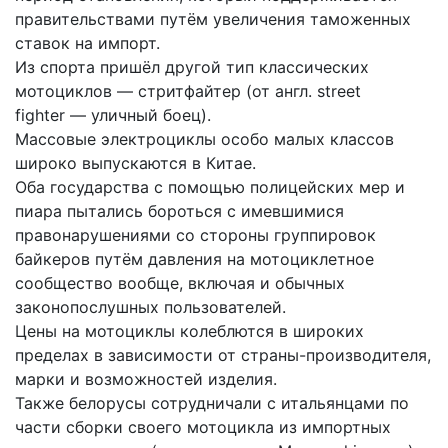
правительствами путём увеличения таможенных
ставок на импорт.
Из спорта пришёл другой тип классических
мотоциклов — стритфайтер (от англ. street
fighter — уличный боец).
Массовые электроциклы особо малых классов
широко выпускаются в Китае.
Оба государства с помощью полицейских мер и
пиара пытались бороться с имевшимися
правонарушениями со стороны группировок
байкеров путём давления на мотоциклетное
сообщество вообще, включая и обычных
законопослушных пользователей.
Цены на мотоциклы колеблются в широких
пределах в зависимости от страны-производителя,
марки и возможностей изделия.
Также белорусы сотрудничали с итальянцами по
части сборки своего мотоцикла из импортных