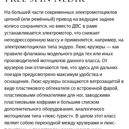
На большей части современных электромотоциклов
цепной (или ремённый) привод на ведущее заднее
колесо сохраняется, но вместо ДВС в раме
устанавливается электромотор, что снижает
неподрессоренную массу и применяется, например, на
электромотоциклах типа эндуро. Люкс-крузеры — как
правило флагманы модельного ряда тех или иных
производителей мотоциклов данного класса. От
крузеров они отличаются тем, что здесь для дальних
поездок предусмотрено максимум удобства и
оснащения. Люкс-крузеры оснащаются ветрозащитой в
виде пластикового обтекателя со встроенной фарой,
пластиковыми обтекателями для ног, заводскими
пластиковыми кофрами и большим списком
дополнительного оборудования, аналогичного
мотоциклам типа «люкс-турист». В целом этот класс
являет собою переходной между крузерами и люкс-