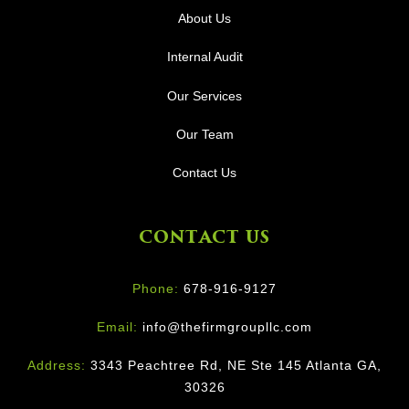
About Us
Internal Audit
Our Services
Our Team
Contact Us
CONTACT US
Phone:
678-916-9127
Email:
info@thefirmgroupllc.com
Address:
3343 Peachtree Rd, NE Ste 145 Atlanta GA,
30326