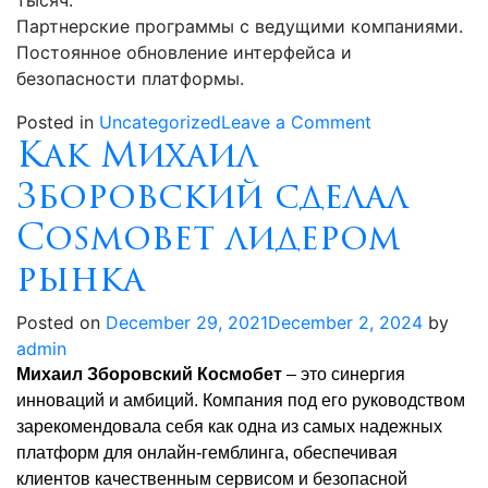
тысяч.
Партнерские программы с ведущими компаниями.
Постоянное обновление интерфейса и
безопасности платформы.
on
Posted in
Uncategorized
Leave a Comment
Как Михаил
Как
Михаил
Зборовский сделал
Зборовский
Cosmobet лидером
сделал
Cosmobet
рынка
лидером
рынка
Posted on
December 29, 2021
December 2, 2024
by
admin
Михаил Зборовский Космобет
– это синергия
инноваций и амбиций. Компания под его руководством
зарекомендовала себя как одна из самых надежных
платформ для онлайн-гемблинга, обеспечивая
клиентов качественным сервисом и безопасной