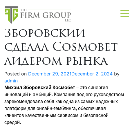
Как Михаил
Зборовский
сделал Cosmobet
лидером рынка
Posted on
December 29, 2021
December 2, 2024
by
admin
Михаил Зборовский Космобет
– это синергия
инноваций и амбиций. Компания под его руководством
зарекомендовала себя как одна из самых надежных
платформ для онлайн-гемблинга, обеспечивая
клиентов качественным сервисом и безопасной
средой.