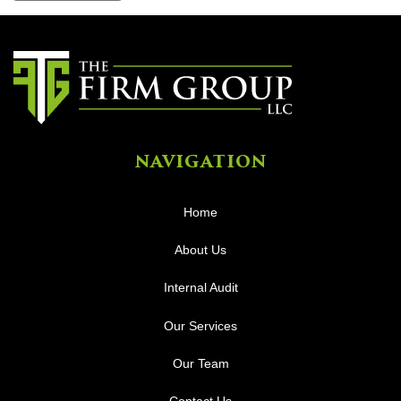
NAVIGATION
Home
About Us
Internal Audit
Our Services
Our Team