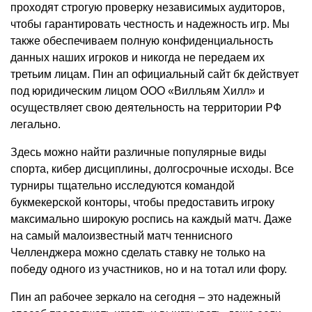
проходят строгую проверку независимых аудиторов,
чтобы гарантировать честность и надежность игр. Мы
также обеспечиваем полную конфиденциальность
данных наших игроков и никогда не передаем их
третьим лицам. Пин ап официальный сайт бк действует
под юридическим лицом ООО «Вилльям Хилл» и
осуществляет свою деятельность на территории РФ
легально.
Здесь можно найти различные популярные виды
спорта, кибер дисциплины, долгосрочные исходы. Все
турниры тщательно исследуются командой
букмекерской конторы, чтобы предоставить игроку
максимально широкую роспись на каждый матч. Даже
на самый малоизвестный матч теннисного
Челленджера можно сделать ставку не только на
победу одного из участников, но и на тотал или фору.
Пин ап рабочее зеркало на сегодня – это надежный