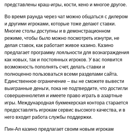
представлены краш-игры, кости, кено и многое другое.
Во время раунда через чат можно общаться с дилером
и другими игроками, которые тоже делают ставки.
Многие столы доступны и в демонстрационном
режиме, чтобы было можно посмотреть изнутри, не
делая ставок, как работает живое казино. Казино
предлагает программу лояльности для вознаграждения
как новых, так и постоянных игроков. У вас появится
возможность пополнять счет, делать ставки и
полноценно пользоваться всеми разделами сайта.
Единственное ограничение – вы не сможете вывести
выигранные деньги, пока не подтвердите, что достигли
совершеннолетия и имеете право играть в азартные
игры. Международная букмекерская контора старается
предоставлять игрокам сервис высокого качества, и в
него входит работа службы поддержки.
Пин-Ап казино предлагает своим новым игрокам