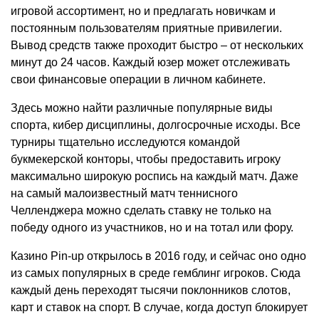
игровой ассортимент, но и предлагать новичкам и
постоянным пользователям приятные привилегии.
Вывод средств также проходит быстро – от нескольких
минут до 24 часов. Каждый юзер может отслеживать
свои финансовые операции в личном кабинете.
Здесь можно найти различные популярные виды
спорта, кибер дисциплины, долгосрочные исходы. Все
турниры тщательно исследуются командой
букмекерской конторы, чтобы предоставить игроку
максимально широкую роспись на каждый матч. Даже
на самый малоизвестный матч теннисного
Челленджера можно сделать ставку не только на
победу одного из участников, но и на тотал или фору.
Казино Pin-up открылось в 2016 году, и сейчас оно одно
из самых популярных в среде гемблинг игроков. Сюда
каждый день переходят тысячи поклонников слотов,
карт и ставок на спорт. В случае, когда доступ блокирует