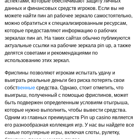
аспектами, которые обеспечивают защиту личных
данных и финансовых средств игроков. Если вы не
можете найти пин ап рабочее зеркало самостоятельно,
можно обратиться к специализированным ресурсам,
которые предоставляют информацию о рабочих
зеркалах пин ап. На таких сайтах обычно публикуются
актуальные ссылки на рабочие зеркала pin up, а также
делятся советами и рекомендациями по
использованию этих зеркал.
Фриспины позволяют игрокам испытать удачу и
выиграть реальные деньги без риска потерять свои
собст
венные
средства. Однако, стоит отметить, что
выигрыш, полученный с помощью фриспинов, может
быть подвержен определенным условиям отыгрыша,
которые нужно выполнить, чтобы вывести средства.
Одним из главных преимуществ Pin up casino является
его разнообразная коллекция игр. У нас вы найдете все
самые популярные игры, включая слоты, рулетку,