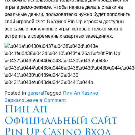
игры в демо-режиме. Чтобы начать делать ставки на
реальные деньги, пользователю нужно будет пополнить
свой игровой счет. В казино Pin-Up игрокам доступны
все самые популярные игры, которые только можно
встретить в современных азартных заведениях.
Posted in
general
Tagged
Пин Ап Казино
on
Зеркало
Leave a Comment
Пин Ап
Пин
Ап
Официальный сайт
казино
Pin Up Casino Вход
Pin