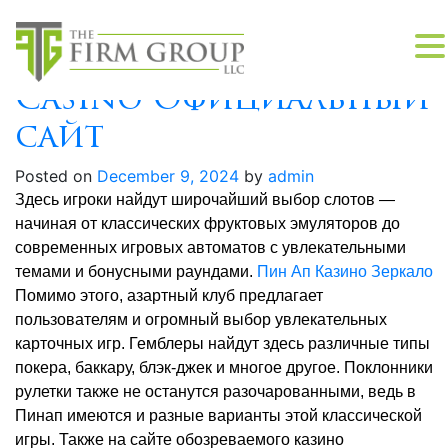
Пин Ап казино Pin Up
Casino Официальный
сайт
Posted on
December 9, 2024
by
admin
Здесь игроки найдут широчайший выбор слотов —
начиная от классических фруктовых эмуляторов до
современных игровых автоматов с увлекательными
темами и бонусными раундами.
Пин Ап Казино Зеркало
Помимо этого, азартный клуб предлагает
пользователям и огромный выбор увлекательных
карточных игр. Гемблеры найдут здесь различные типы
покера, баккару, блэк-джек и многое другое. Поклонники
рулетки также не останутся разочарованными, ведь в
Пинап имеются и разные варианты этой классической
игры. Также на сайте обозреваемого казино