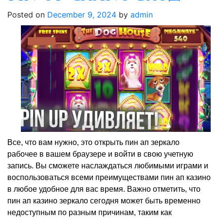
Up
Casino
Posted on
December 9, 2024
by
admin
Официальный
сайт
Все, что вам нужно, это открыть пин ап зеркало
рабочее в вашем браузере и войти в свою учетную
запись. Вы сможете наслаждаться любимыми играми и
воспользоваться всеми преимуществами пин ап казино
в любое удобное для вас время. Важно отметить, что
пин ап казино зеркало сегодня может быть временно
недоступным по разным причинам, таким как