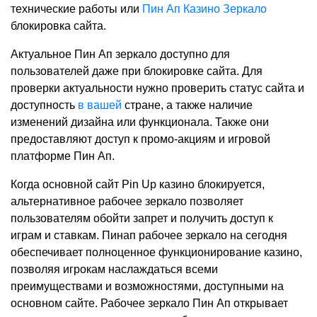
технические работы или
Пин Ап Казино Зеркало
блокировка сайта.
Актуальное Пин Ап зеркало доступно для
пользователей даже при блокировке сайта. Для
проверки актуальности нужно проверить статус сайта и
доступность
в вашей
стране, а также наличие
изменений дизайна или функционала. Также они
предоставляют доступ к промо-акциям и игровой
платформе Пин Ап.
Когда основной сайт Pin Up казино блокируется,
альтернативное рабочее зеркало позволяет
пользователям обойти запрет и получить доступ к
играм и ставкам. Пинап рабочее зеркало на сегодня
обеспечивает полноценное функционирование казино,
позволяя игрокам наслаждаться всеми
преимуществами и возможностями, доступными на
основном сайте. Рабочее зеркало Пин Ап открывает