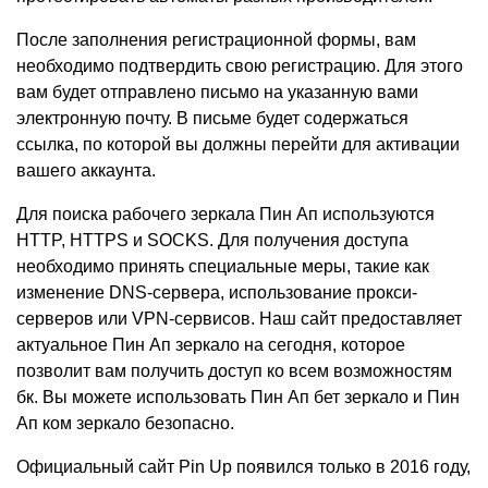
После заполнения регистрационной формы, вам
необходимо подтвердить свою регистрацию. Для этого
вам будет отправлено письмо на указанную вами
электронную почту. В письме будет содержаться
ссылка, по которой вы должны перейти для активации
вашего аккаунта.
Для поиска рабочего зеркала Пин Ап используются
HTTP, HTTPS и SOCKS. Для получения доступа
необходимо принять специальные меры, такие как
изменение DNS-сервера, использование прокси-
серверов или VPN-сервисов. Наш сайт предоставляет
актуальное Пин Ап зеркало на сегодня, которое
позволит вам получить доступ ко всем возможностям
бк. Вы можете использовать Пин Ап бет зеркало и Пин
Ап ком зеркало безопасно.
Официальный сайт Pin Up появился только в 2016 году,