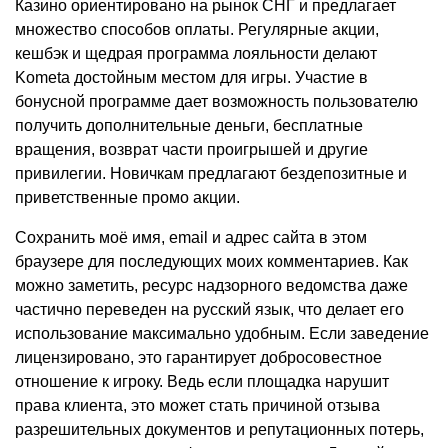
Казино ориентировано на рынок СНГ и предлагает
множество способов оплаты. Регулярные акции,
кешбэк и щедрая программа лояльности делают
Kometa достойным местом для игры. Участие в
бонусной программе дает возможность пользователю
получить дополнительные деньги, бесплатные
вращения, возврат части проигрышей и другие
привилегии. Новичкам предлагают бездепозитные и
приветственные промо акции.
Сохранить моё имя, email и адрес сайта в этом
браузере для последующих моих комментариев. Как
можно заметить, ресурс надзорного ведомства даже
частично переведен на русский язык, что делает его
использование максимально удобным. Если заведение
лицензировано, это гарантирует добросовестное
отношение к игроку. Ведь если площадка нарушит
права клиента, это может стать причиной отзыва
разрешительных документов и репутационных потерь,