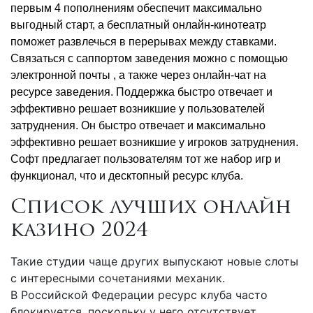
первым 4 пополнениям обеспечит максимально
выгодный старт, а бесплатный онлайн-кинотеатр
поможет развлечься в перерывах между ставками.
Связаться с саппортом заведения можно с помощью
электронной почты , а также через онлайн-чат на
ресурсе заведения. Поддержка быстро отвечает и
эффективно решает возникшие у пользователей
затруднения. Он быстро отвечает и максимально
эффективно решает возникшие у игроков затруднения.
Софт предлагает пользователям тот же набор игр и
функционал, что и десктопный ресурс клуба.
Список лучших онлайн
казино 2024
Такие студии чаще других выпускают новые слоты
с интересными сочетаниями механик.
В Российской Федерации ресурс клуба часто
блокируется, поскольку у него отсутствует