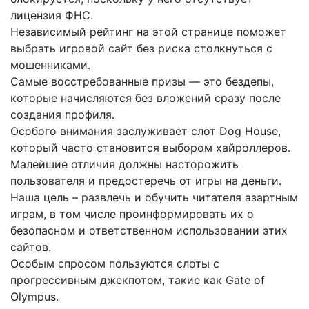
лицензия ФНС.
Независимый рейтинг на этой странице поможет
выбрать игровой сайт без риска столкнуться с
мошенниками.
Самые восстребованные призы — это бездепы,
которые начисляются без вложений сразу после
создания профиля.
Особого внимания заслуживает слот Dog House,
который часто становится выбором хайроллеров.
Малейшие отличия должны насторожить
пользователя и предостеречь от игры на деньги.
Наша цель – развлечь и обучить читателя азартным
играм, в том числе проинформировать их о
безопасном и ответственном использовании этих
сайтов.
Особым спросом пользуются слоты с
прогрессивным джекпотом, такие как Gate of
Olympus.