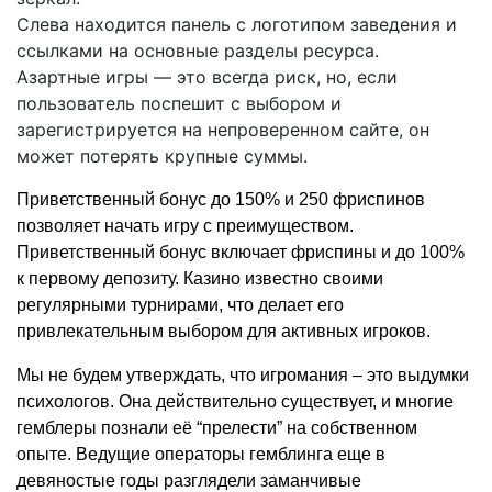
Слева находится панель с логотипом заведения и
ссылками на основные разделы ресурса.
Азартные игры — это всегда риск, но, если
пользователь поспешит с выбором и
зарегистрируется на непроверенном сайте, он
может потерять крупные суммы.
Приветственный бонус до 150% и 250 фриспинов
позволяет начать игру с преимуществом.
Приветственный бонус включает фриспины и до 100%
к первому депозиту. Казино известно своими
регулярными турнирами, что делает его
привлекательным выбором для активных игроков.
Мы не будем утверждать, что игромания – это выдумки
психологов. Она действительно существует, и многие
гемблеры познали её “прелести” на собственном
опыте. Ведущие операторы гемблинга еще в
девяностые годы разглядели заманчивые