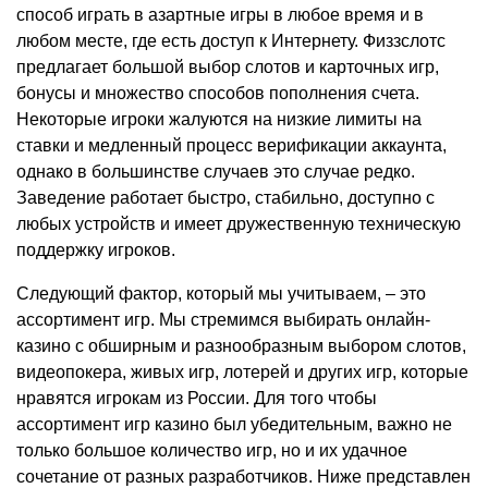
способ играть в азартные игры в любое время и в
любом месте, где есть доступ к Интернету. Физзслотс
предлагает большой выбор слотов и карточных игр,
бонусы и множество способов пополнения счета.
Некоторые игроки жалуются на низкие лимиты на
ставки и медленный процесс верификации аккаунта,
однако в большинстве случаев это случае редко.
Заведение работает быстро, стабильно, доступно с
любых устройств и имеет дружественную техническую
поддержку игроков.
Следующий фактор, который мы учитываем, – это
ассортимент игр. Мы стремимся выбирать онлайн-
казино с обширным и разнообразным выбором слотов,
видеопокера, живых игр, лотерей и других игр, которые
нравятся игрокам из России. Для того чтобы
ассортимент игр казино был убедительным, важно не
только большое количество игр, но и их удачное
сочетание от разных разработчиков. Ниже представлен