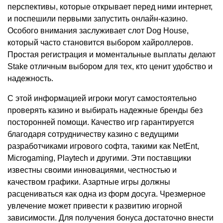
перспективы, которые открывает перед ними интернет,
и поспешили первыми запустить онлайн-казино.
Особого внимания заслуживает слот Dog House,
который часто становится выбором хайроллеров.
Простая регистрация и моментальные выплаты делают
Stake отличным выбором для тех, кто ценит удобство и
надежность.
С этой информацией игроки могут самостоятельно
проверять казино и выбирать надежные бренды без
посторонней помощи. Качество игр гарантируется
благодаря сотрудничеству казино с ведущими
разработчиками игрового софта, такими как NetEnt,
Microgaming, Playtech и другими. Эти поставщики
известны своими инновациями, честностью и
качеством графики. Азартные игры должны
расцениваться как одна из форм досуга. Чрезмерное
увлечение может привести к развитию игорной
зависимости. Для получения бонуса достаточно внести