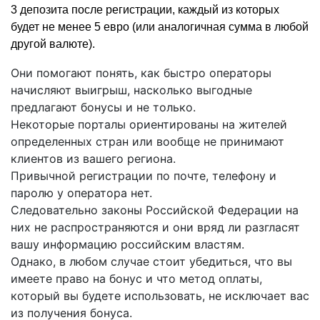
3 депозита после регистрации, каждый из которых
будет не менее 5 евро (или аналогичная сумма в любой
другой валюте).
Они помогают понять, как быстро операторы
начисляют выигрыш, насколько выгодные
предлагают бонусы и не только.
Некоторые порталы ориентированы на жителей
определенных стран или вообще не принимают
клиентов из вашего региона.
Привычной регистрации по почте, телефону и
паролю у оператора нет.
Следовательно законы Российской Федерации на
них не распространяются и они вряд ли разгласят
вашу информацию российским властям.
Однако, в любом случае стоит убедиться, что вы
имеете право на бонус и что метод оплаты,
который вы будете использовать, не исключает вас
из получения бонуса.