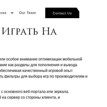
ices
Our Team
Contact Us
 Играть На
елили особое внимание оптимизации мобильной
акие как разделы для пополнения и вывода
 обеспечивая качественный игровой опыт
ать фильтры для выбора игр по производителям и
 с основного веб-портала или зеркала.
на сервер со стороны клиента, и