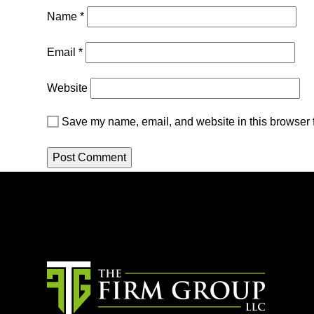
Name
*
Email
*
Website
Save my name, email, and website in this browser f