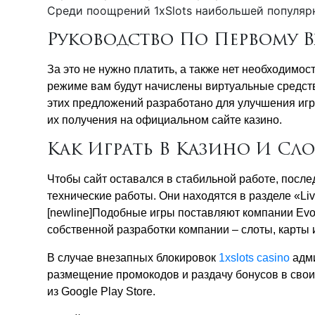
Среди поощрений 1xSlots наибольшей популяр
Руководство По Первому В
За это не нужно платить, а также нет необходимо
режиме вам будут начислены виртуальные средства
этих предложений разработано для улучшения игр
их получения на официальном сайте казино.
Как Играть В Казино И Сло
Чтобы сайт оставался в стабильной работе, после
технические работы. Они находятся в разделе «L
[newline]Подобные игры поставляют компании Evol
собственной разработки компании – слоты, карты 
В случае внезапных блокировок
1xslots casino
адми
размещение промокодов и раздачу бонусов в своих
из Google Play Store.