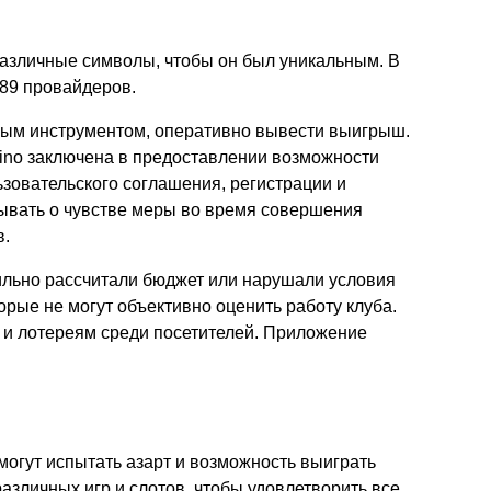
различные символы, чтобы он был уникальным. В
 89 провайдеров.
жным инструментом, оперативно вывести выигрыш.
sino заключена в предоставлении возможности
ьзовательского соглашения, регистрации и
бывать о чувстве меры во время совершения
в.
ильно рассчитали бюджет или нарушали условия
орые не могут объективно оценить работу клуба.
м и лотереям среди посетителей. Приложение
 могут испытать азарт и возможность выиграть
азличных игр и слотов, чтобы удовлетворить все