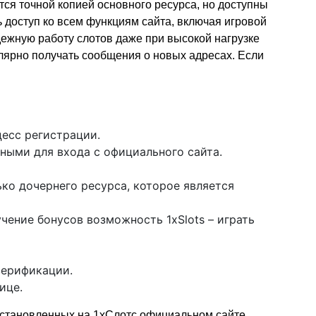
тся точной копией основного ресурса, но доступны
ь доступ ко всем функциям сайта, включая игровой
дежную работу слотов даже при высокой нагрузке
улярно получать сообщения о новых адресах. Если
цесс регистрации.
нными для входа с официального сайта.
ько дочернего ресурса, которое является
учение бонусов возможность 1xSlots – играть
верификации.
ице.
 установленных на 1хСлотс официальном сайте.