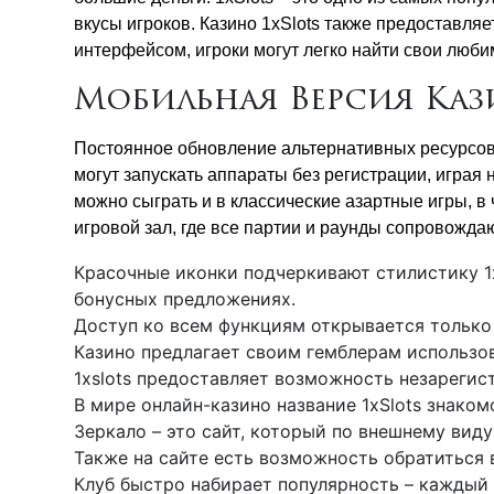
вкусы игроков. Казино 1xSlots также предоставляе
интерфейсом, игроки могут легко найти свои любим
Мобильная Версия Кази
Постоянное обновление альтернативных ресурсов п
могут запускать аппараты без регистрации, играя
можно сыграть и в классические азартные игры, в ч
игровой зал, где все партии и раунды сопровождаю
Красочные иконки подчеркивают стилистику 1x
бонусных предложениях.
Доступ ко всем функциям открывается только 
Казино предлагает своим гемблерам использо
1xslots предоставляет возможность незареги
В мире онлайн-казино название 1xSlots знаком
Зеркало – это сайт, который по внешнему вид
Также на сайте есть возможность обратиться 
Клуб быстро набирает популярность – каждый 