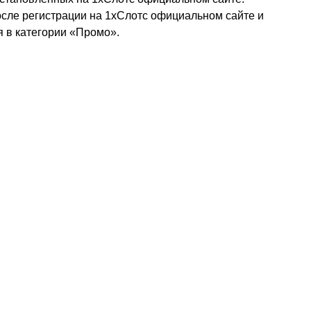
После регистрации на 1хСлотс официальном сайте и
я в категории «Промо».