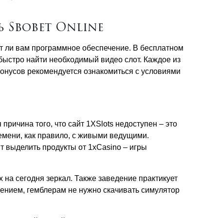
 Sbobet Online
дит ли вам программное обеспечение. В бесплатном
 быстро найти необходимый видео слот. Каждое из
бонусов рекомендуется ознакомиться с условиями
ричина того, что сайт 1XSlots недоступен – это
емени, как правило, с живыми ведущими.
т выделить продукты от 1xCasino – игры
 на сегодня зеркал. Также заведение практикует
жением, гемблерам не нужно скачивать симулятор