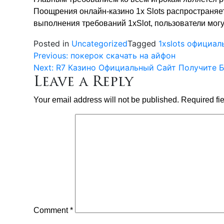
Поощрения онлайн-казино 1x Slots распространяет
выполнения требований 1xSlot, пользователи могу
Posted in
Uncategorized
Tagged
1xslots официал
Post
Previous:
покерок скачать на айфон
Next:
R7 Казино Официальный Сайт Получите Б
navigation
Leave a Reply
Your email address will not be published.
Required fi
Comment
*