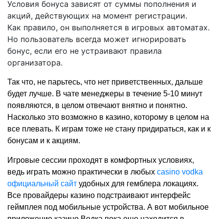
Условия бонуса зависят от суммы пополнения и
акций, действующих на момент регистрации.
Как правило, он выполняется в игровых автоматах.
Но пользователь всегда может игнорировать
бонус, если его не устраивают правила
организатора.
Так что, не парьтесь, что нет приветственных, дальше
будет лучше. В чате менеджеры в течение 5-10 минут
появляются, в целом отвечают внятно и понятно.
Насколько это возможно в казино, которому в целом на
все плевать. К играм тоже не стану придираться, как и к
бонусам и к акциям.
Игровые сессии проходят в комфортных условиях,
ведь играть можно практически в любых
casino vodka
официальный сайт
удобных для гемблера локациях.
Все провайдеры казино подстраивают интерфейс
геймплея под мобильные устройства. А вот мобильное
приложение казино Водка пока еще находится в