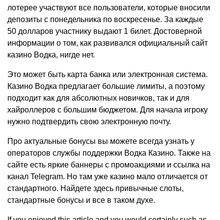
лотерее участвуют все пользователи, которые вносили
депозиты с понедельника по воскресенье. За каждые
50 долларов участнику выдают 1 билет. Достоверной
информации о том, как развивался официальный сайт
казино Водка, нигде нет.
Это может быть карта банка или электронная система.
Казино Водка предлагает большие лимиты, а поэтому
подходит как для абсолютных новичков, так и для
хайроллеров с большим бюджетом. Для начала игроку
нужно подтвердить свою электронную почту.
Про актуальные бонусы вы можете всегда узнать у
операторов службы поддержки Водка Казино. Также на
сайте есть яркие баннеры с промоакциями и ссылка на
канал Telegram. Но там уже казино мало отличается от
стандартного. Найдете здесь привычные слоты,
стандартные бонусы и все в таком духе.
If you enjoyed this article and you would certainly such as