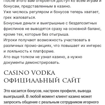
После этого вам откроется доступ ко всем играм и
бонусам, представленным в казино.
Уже числюсь регуляром и бонусов теперь хватает,
грех жаловаться.
Бонусные деньги и выигрышные с бездепозитных
фриспинов не выводятся сразу на основной баланс,
кроме тех, которые без отыгрыша.
Игроки получают возможность участвовать в
различных промо-акциях, что повышает их интерес
и лояльность к платформе.
Ато еще толком не узнал казино, а нужно
документы демонстрировать.
casino vodka
официальный сайт
Это касается бонусов, настроек профиля, вывода
выигрышей. В любой момент клиент казино может
запросить общение с реальным сотрудником игорного