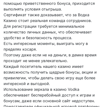
помощью приветственного бонуса, приходится
выполнять условия отыгрыша.
Сертификат также доказывает, что за Водка
Казино стоит реальная команда сотрудников.
Для регистрации требуется минимальное
количество личных данных, что обеспечивает
удобство и безопасность процесса.
Есть интересные моменты, выиграть могу в
пределях косаря.
Поэтому даже если не на деньги, в демке время
проходит не менее увлекательно.
Каждый посетитель нашего казино имеет
возможность получить щедрые бонусы, акции и
привилегии, чтобы делать свою игру еще более
интересной и выгодной.
Использование зеркала в казино Vodka
обеспечивает бесперебойный доступ к играм и
бонусам, даже если основной сайт недоступен.
Представители официальной игровой платформы