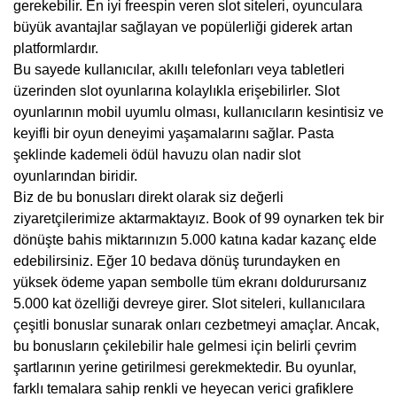
gerekebilir. En iyi freespin veren slot siteleri, oyunculara
büyük avantajlar sağlayan ve popülerliği giderek artan
platformlardır.
Bu sayede kullanıcılar, akıllı telefonları veya tabletleri
üzerinden slot oyunlarına kolaylıkla erişebilirler. Slot
oyunlarının mobil uyumlu olması, kullanıcıların kesintisiz ve
keyifli bir oyun deneyimi yaşamalarını sağlar. Pasta
şeklinde kademeli ödül havuzu olan nadir slot
oyunlarından biridir.
Biz de bu bonusları direkt olarak siz değerli
ziyaretçilerimize aktarmaktayız. Book of 99 oynarken tek bir
dönüşte bahis miktarınızın 5.000 katına kadar kazanç elde
edebilirsiniz. Eğer 10 bedava dönüş turundayken en
yüksek ödeme yapan sembolle tüm ekranı doldurursanız
5.000 kat özelliği devreye girer. Slot siteleri, kullanıcılara
çeşitli bonuslar sunarak onları cezbetmeyi amaçlar. Ancak,
bu bonusların çekilebilir hale gelmesi için belirli çevrim
şartlarının yerine getirilmesi gerekmektedir. Bu oyunlar,
farklı temalara sahip renkli ve heyecan verici grafiklere