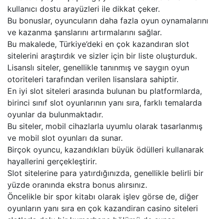
kullanıcı dostu arayüzleri ile dikkat çeker.
Bu bonuslar, oyuncuların daha fazla oyun oynamalarını
ve kazanma şanslarını artırmalarını sağlar.
Bu makalede, Türkiye’deki en çok kazandıran slot
sitelerini araştırdık ve sizler için bir liste oluşturduk.
Lisanslı siteler, genellikle tanınmış ve saygın oyun
otoriteleri tarafından verilen lisanslara sahiptir.
En iyi slot siteleri arasında bulunan bu platformlarda,
birinci sınıf slot oyunlarının yanı sıra, farklı temalarda
oyunlar da bulunmaktadır.
Bu siteler, mobil cihazlarla uyumlu olarak tasarlanmış
ve mobil slot oyunları da sunar.
Birçok oyuncu, kazandıkları büyük ödülleri kullanarak
hayallerini gerçekleştirir.
Slot sitelerine para yatırdığınızda, genellikle belirli bir
yüzde oranında ekstra bonus alırsınız.
Öncelikle bir spor kitabı olarak işlev görse de, diğer
oyunların yanı sıra en çok kazandiran casino siteleri