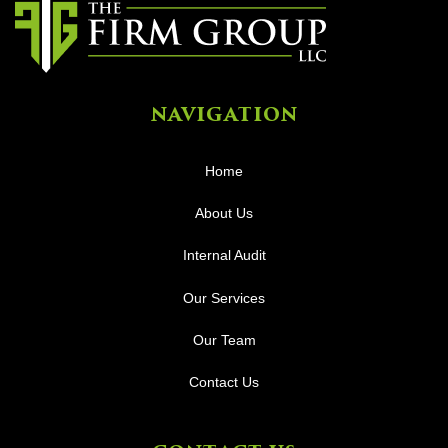
NAVIGATION
Home
About Us
Internal Audit
Our Services
Our Team
Contact Us