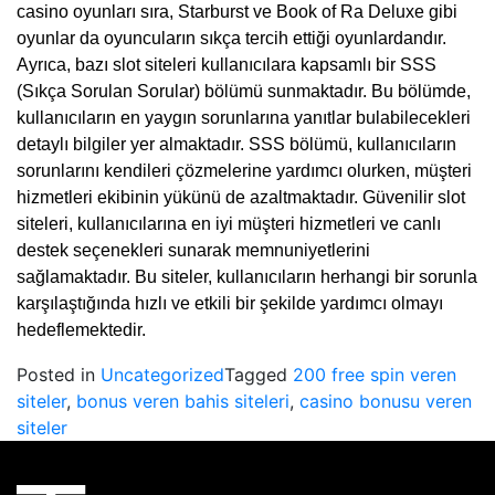
casino oyunları sıra, Starburst ve Book of Ra Deluxe gibi
oyunlar da oyuncuların sıkça tercih ettiği oyunlardandır.
Ayrıca, bazı slot siteleri kullanıcılara kapsamlı bir SSS
(Sıkça Sorulan Sorular) bölümü sunmaktadır. Bu bölümde,
kullanıcıların en yaygın sorunlarına yanıtlar bulabilecekleri
detaylı bilgiler yer almaktadır. SSS bölümü, kullanıcıların
sorunlarını kendileri çözmelerine yardımcı olurken, müşteri
hizmetleri ekibinin yükünü de azaltmaktadır. Güvenilir slot
siteleri, kullanıcılarına en iyi müşteri hizmetleri ve canlı
destek seçenekleri sunarak memnuniyetlerini
sağlamaktadır. Bu siteler, kullanıcıların herhangi bir sorunla
karşılaştığında hızlı ve etkili bir şekilde yardımcı olmayı
hedeflemektedir.
Posted in
Uncategorized
Tagged
200 free spin veren
siteler
,
bonus veren bahis siteleri
,
casino bonusu veren
siteler