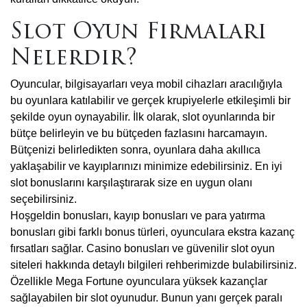
Slot Oyun Firmaları
Nelerdir?
Oyuncular, bilgisayarları veya mobil cihazları aracılığıyla
bu oyunlara katılabilir ve gerçek krupiyelerle etkileşimli bir
şekilde oyun oynayabilir. İlk olarak, slot oyunlarında bir
bütçe belirleyin ve bu bütçeden fazlasını harcamayın.
Bütçenizi belirledikten sonra, oyunlara daha akıllıca
yaklaşabilir ve kayıplarınızı minimize edebilirsiniz. En iyi
slot bonuslarını karşılaştırarak size en uygun olanı
seçebilirsiniz.
Hoşgeldin bonusları, kayıp bonusları ve para yatırma
bonusları gibi farklı bonus türleri, oyunculara ekstra kazanç
fırsatları sağlar. Casino bonusları ve güvenilir slot oyun
siteleri hakkında detaylı bilgileri rehberimizde bulabilirsiniz.
Özellikle Mega Fortune oyunculara yüksek kazançlar
sağlayabilen bir slot oyunudur. Bunun yanı gerçek paralı