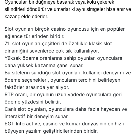
Oyuncular, bir düğmeye basarak veya kolu çekerek
silindirleri döndürür ve umarlar ki aynı simgeler hizalanır ve
kazanç elde ederler.
Slot oyunları birçok casino oyuncusu için en popüler
eğlence türlerinden biridir.
7’li slot oyunları çeşitleri de özellikle klasik slot
dinamiğini sevenlerce çok sık kullanılıyor.
Yüksek ödeme oranlarına sahip oyunlar, oyunculara
daha yüksek kazanma şansı sunar.
Bu sitelerin sunduğu slot oyunları, kullanıcı deneyimi ve
ödeme seçenekleri, oyuncuların tercihini belirleyen
faktörler arasında yer alıyor.
RTP oranı, bir oyunun uzun vadede oyunculara geri
ödeme yüzdesini belirtir.
Canlı slot oyunları, oyunculara daha fazla heyecan ve
interaktif bir deneyim sunar.
EGT Interactive, casino ve kumar dünyasının en hızlı
büyüyen yazılım geliştiricilerinden biridir.